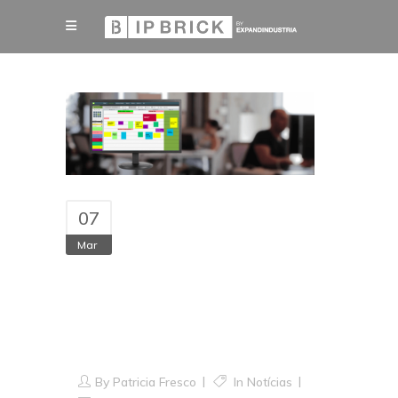
07
Mar
Não se prive de ter
os seus emails em
segurança
By
Patricia Fresco
In
Notícias