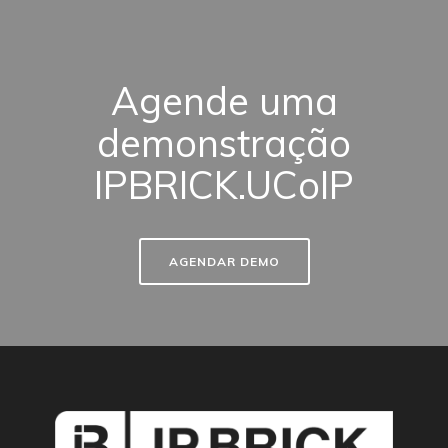
Agende uma
demonstração
IPBRICK.UCoIP
AGENDAR DEMO