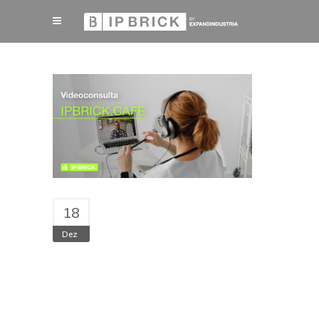
18
Dez
Hospital das Forças
Armadas (HFAR)
utiliza a Plataforma