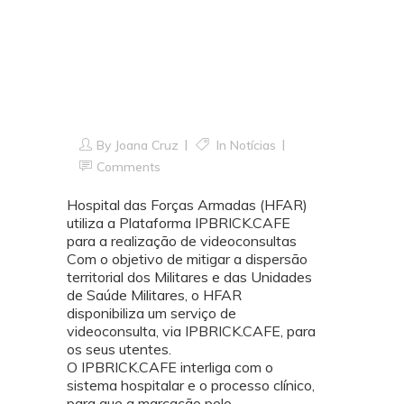
IPBRICK.CAFE para
a realização de
videoconsultas
By
Joana Cruz
In
Notícias
Comments
Hospital das Forças Armadas (HFAR)
utiliza a Plataforma IPBRICK.CAFE
para a realização de videoconsultas
Com o objetivo de mitigar a dispersão
territorial dos Militares e das Unidades
de Saúde Militares, o HFAR
disponibiliza um serviço de
videoconsulta, via IPBRICK.CAFE, para
os seus utentes.
O IPBRICK.CAFE interliga com o
sistema hospitalar e o processo clínico,
para que a marcação pelo