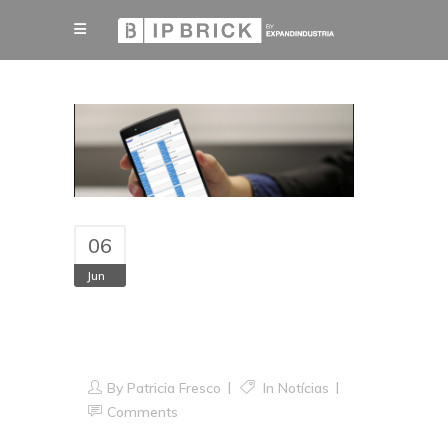
06
Jun
Amadora inova com
o iPortalDoc
By
Patricia Fresco
In
Notícias
Comments